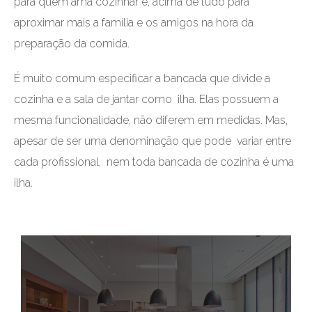
para quem ama cozinhar e, acima de tudo para
aproximar mais a família e os amigos na hora da
preparação da comida.
É muito comum especificar a bancada que divide a
cozinha e a sala de jantar como ilha. Elas possuem a
mesma funcionalidade, não diferem em medidas. Mas,
apesar de ser uma denominação que pode variar entre
cada profissional, nem toda bancada de cozinha é uma
ilha.