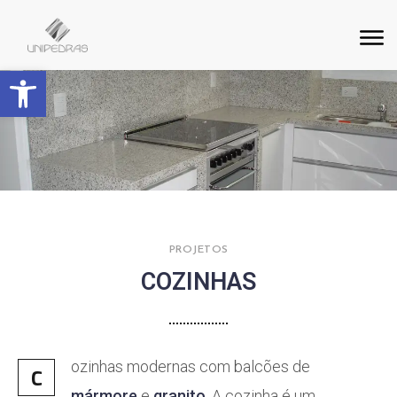
Barra de Ferramentas Aberta
PROJETOS
COZINHAS
ozinhas modernas com balcões de
C
mármore
e
granito
. A cozinha é um